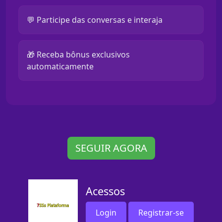
💬 Participe das conversas e interaja
🎁 Receba bônus exclusivos
automaticamente
SEGUIR AGORA
Acessos
Login
Registrar-se