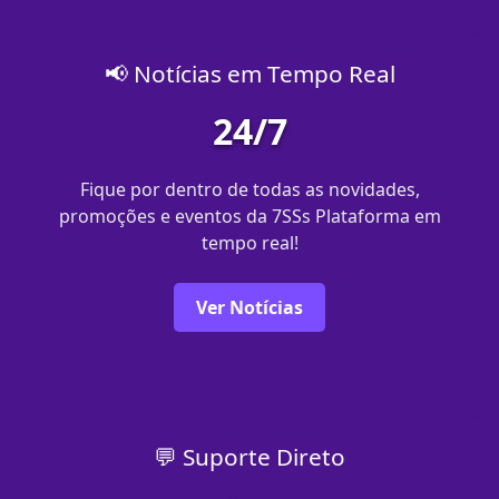
📢 Notícias em Tempo Real
24/7
Fique por dentro de todas as novidades,
promoções e eventos da 7SSs Plataforma em
tempo real!
Ver Notícias
💬 Suporte Direto