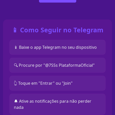
📱 Como Seguir no Telegram
📱 Baixe o app Telegram no seu dispositivo
🔍 Procure por "@7SSs PlataformaOficial"
👆 Toque em "Entrar" ou "Join"
🔔 Ative as notificações para não perder
nada