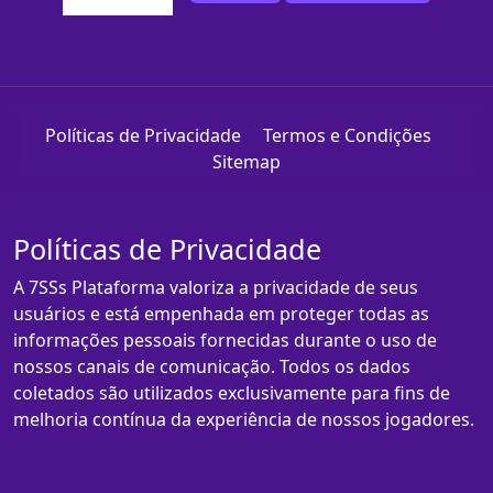
Políticas de Privacidade
Termos e Condições
Sitemap
Políticas de Privacidade
A 7SSs Plataforma valoriza a privacidade de seus
usuários e está empenhada em proteger todas as
informações pessoais fornecidas durante o uso de
nossos canais de comunicação. Todos os dados
coletados são utilizados exclusivamente para fins de
melhoria contínua da experiência de nossos jogadores.