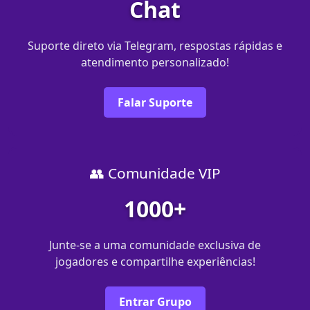
Chat
Suporte direto via Telegram, respostas rápidas e
atendimento personalizado!
Falar Suporte
👥 Comunidade VIP
1000+
Junte-se a uma comunidade exclusiva de
jogadores e compartilhe experiências!
Entrar Grupo