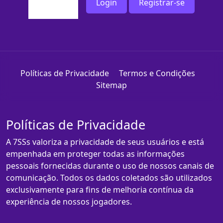
Login
Registrar-se
Políticas de Privacidade
Termos e Condições
Sitemap
Políticas de Privacidade
A 7SSs valoriza a privacidade de seus usuários e está
empenhada em proteger todas as informações
pessoais fornecidas durante o uso de nossos canais de
comunicação. Todos os dados coletados são utilizados
exclusivamente para fins de melhoria contínua da
experiência de nossos jogadores.