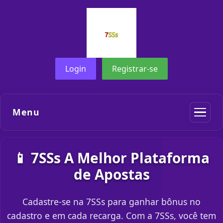
Login
Registrar-se
Menu
📱 7SSs A Melhor Plataforma
de Apostas
Cadastre-se na 7SSs para ganhar bônus no
cadastro e em cada recarga. Com a 7SSs, você tem