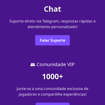
Chat
Suporte direto via Telegram, respostas rápidas e
atendimento personalizado!
Falar Suporte
👥 Comunidade VIP
1000+
Junte-se a uma comunidade exclusiva de
jogadores e compartilhe experiências!