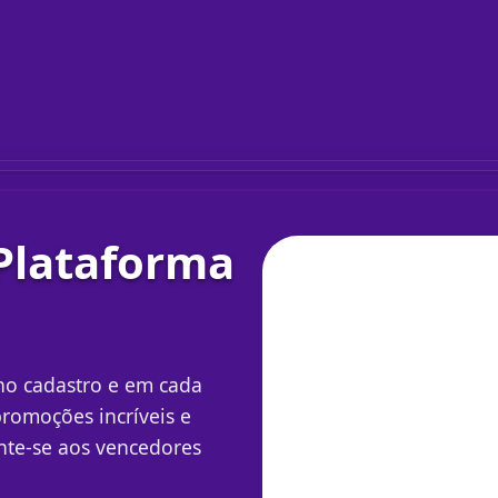
 Plataforma
no cadastro e em cada
promoções incríveis e
unte-se aos vencedores