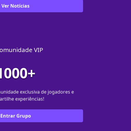
Ver Notícias
Comunidade VIP
1000+
unidade exclusiva de jogadores e
rtilhe experiências!
Entrar Grupo