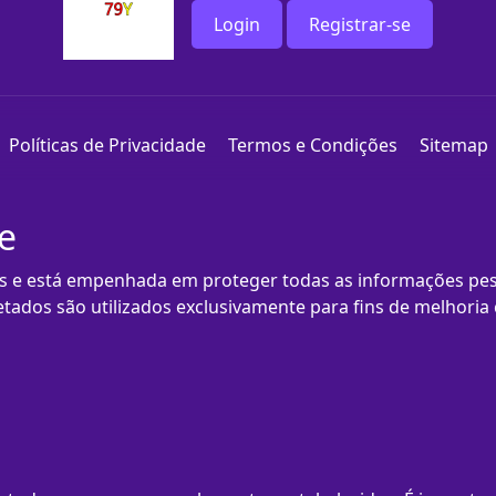
Login
Registrar-se
Políticas de Privacidade
Termos e Condições
Sitemap
de
ios e está empenhada em proteger todas as informações pe
tados são utilizados exclusivamente para fins de melhoria