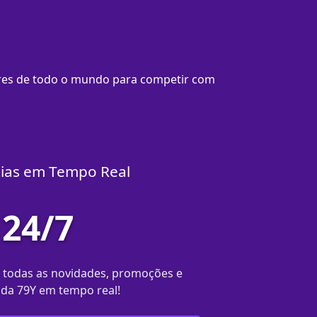
ores de todo o mundo para competir com
cias em Tempo Real
24/7
e todas as novidades, promoções e
 da 79Y em tempo real!