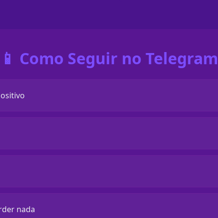
📱 Como Seguir no Telegram
ositivo
erder nada