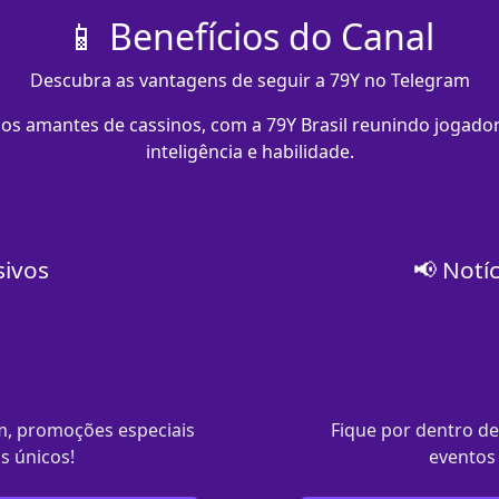
📱 Benefícios do Canal
Descubra as vantagens de seguir a 79Y no Telegram
dos amantes de cassinos, com a 79Y Brasil reunindo jogad
inteligência e habilidade.
sivos
📢 Notí
m, promoções especiais
Fique por dentro d
s únicos!
eventos