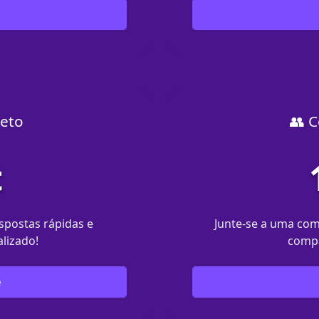
reto
👥 
t
espostas rápidas e
Junte-se a uma com
lizado!
compa
e