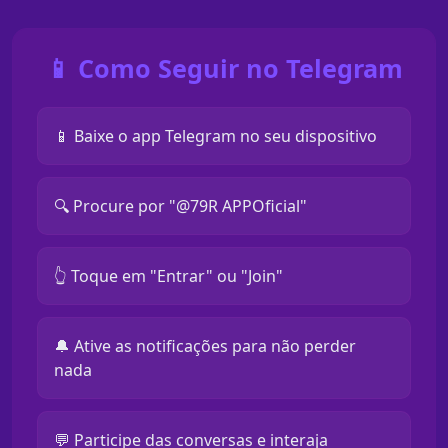
📱 Como Seguir no Telegram
📱 Baixe o app Telegram no seu dispositivo
🔍 Procure por "@79R APPOficial"
👆 Toque em "Entrar" ou "Join"
🔔 Ative as notificações para não perder
nada
💬 Participe das conversas e interaja