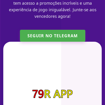
tem acesso a promoções incríveis e uma
experiência de jogo inigualável. Junte-se aos
vencedores agora!
SEGUIR NO TELEGRAM