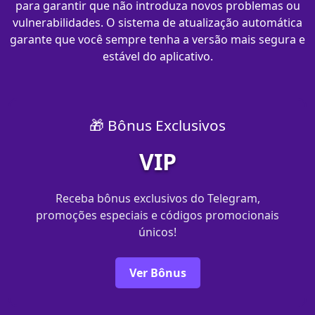
para garantir que não introduza novos problemas ou
vulnerabilidades. O sistema de atualização automática
garante que você sempre tenha a versão mais segura e
estável do aplicativo.
🎁 Bônus Exclusivos
VIP
Receba bônus exclusivos do Telegram,
promoções especiais e códigos promocionais
únicos!
Ver Bônus