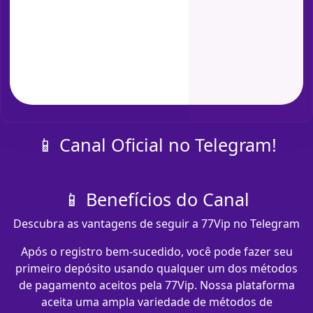
📱 Canal Oficial no Telegram!
📱 Benefícios do Canal
Descubra as vantagens de seguir a 77Vip no Telegram
Após o registro bem-sucedido, você pode fazer seu
primeiro depósito usando qualquer um dos métodos
de pagamento aceitos pela 77Vip. Nossa plataforma
aceita uma ampla variedade de métodos de