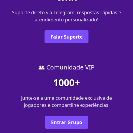
Suporte direto via Telegram, respostas rápidas e
atendimento personalizado!
Falar Suporte
👥 Comunidade VIP
1000+
Junte-se a uma comunidade exclusiva de
jogadores e compartilhe experiências!
Entrar Grupo