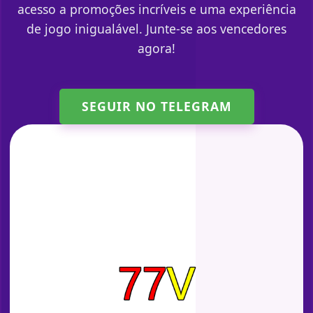
acesso a promoções incríveis e uma experiência
de jogo inigualável. Junte-se aos vencedores
agora!
SEGUIR NO TELEGRAM