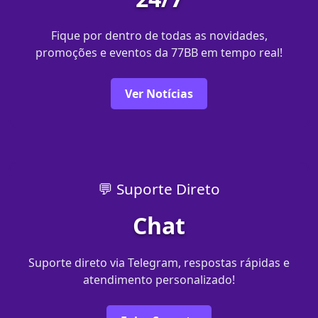
Fique por dentro de todas as novidades,
promoções e eventos da 77BB em tempo real!
Ver Notícias
💬 Suporte Direto
Chat
Suporte direto via Telegram, respostas rápidas e
atendimento personalizado!