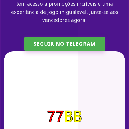
tem acesso a promoções incríveis e uma
experiência de jogo inigualável. Junte-se aos
vencedores agora!
SEGUIR NO TELEGRAM