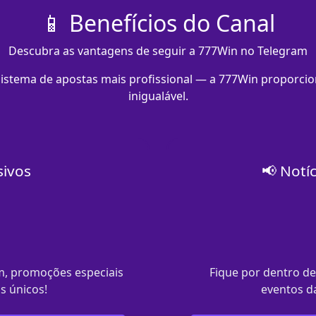
📱 Benefícios do Canal
Descubra as vantagens de seguir a 777Win no Telegram
sistema de apostas mais profissional — a 777Win proporcio
inigualável.
sivos
📢 Notí
m, promoções especiais
Fique por dentro d
s únicos!
eventos d