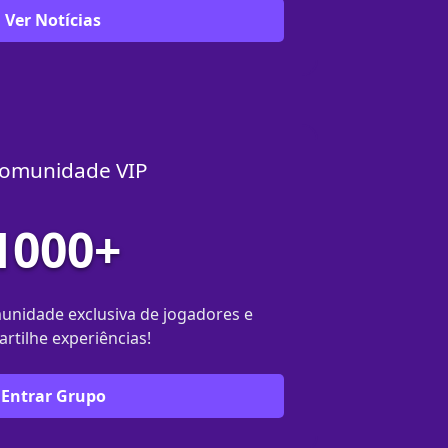
Ver Notícias
Comunidade VIP
1000+
unidade exclusiva de jogadores e
rtilhe experiências!
Entrar Grupo