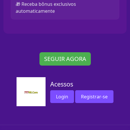
🎁 Receba bônus exclusivos
automaticamente
SEGUIR AGORA
Acessos
Login
Registrar-se