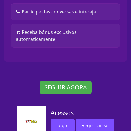
💬 Participe das conversas e interaja
🎁 Receba bônus exclusivos
automaticamente
SEGUIR AGORA
Acessos
Login
Registrar-se