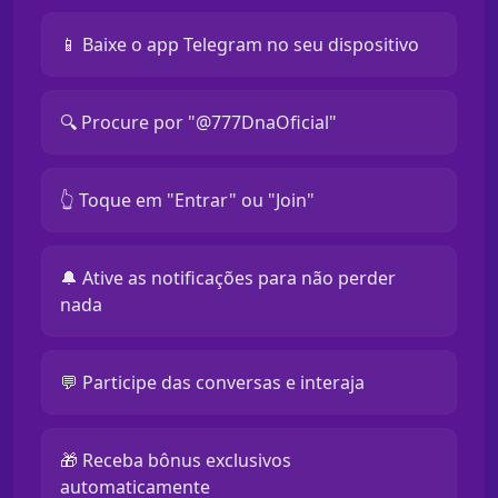
📱 Baixe o app Telegram no seu dispositivo
🔍 Procure por "@777DnaOficial"
👆 Toque em "Entrar" ou "Join"
🔔 Ative as notificações para não perder
nada
💬 Participe das conversas e interaja
🎁 Receba bônus exclusivos
automaticamente