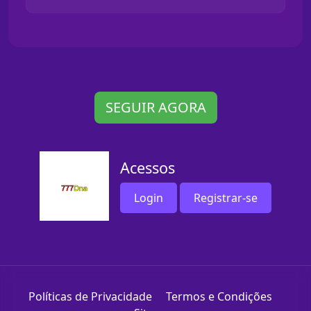
SEGUIR AGORA
Acessos
Login
Registrar-se
Políticas de Privacidade
Termos e Condições