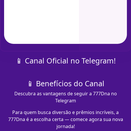
📱 Canal Oficial no Telegram!
📱 Benefícios do Canal
Descubra as vantagens de seguir a 777Dna no
Telegram
Para quem busca diversão e prêmios incríveis, a
777Dna é a escolha certa — comece agora sua nova
jornada!