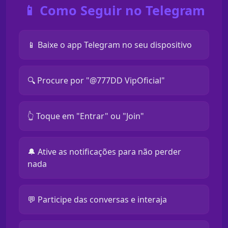
📱 Como Seguir no Telegram
📱 Baixe o app Telegram no seu dispositivo
🔍 Procure por "@777DD VipOficial"
👆 Toque em "Entrar" ou "Join"
🔔 Ative as notificações para não perder
nada
💬 Participe das conversas e interaja