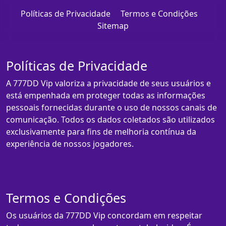
Políticas de Privacidade
Termos e Condições
Sitemap
Políticas de Privacidade
A 777DD Vip valoriza a privacidade de seus usuários e
está empenhada em proteger todas as informações
pessoais fornecidas durante o uso de nossos canais de
comunicação. Todos os dados coletados são utilizados
exclusivamente para fins de melhoria contínua da
experiência de nossos jogadores.
Termos e Condições
Os usuários da 777DD Vip concordam em respeitar