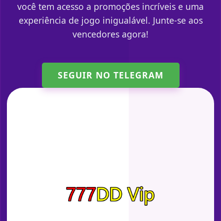
você tem acesso a promoções incríveis e uma
experiência de jogo inigualável. Junte-se aos
vencedores agora!
SEGUIR NO TELEGRAM