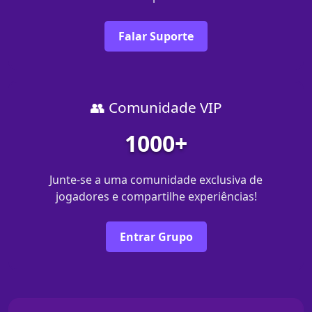
Falar Suporte
👥 Comunidade VIP
1000+
Junte-se a uma comunidade exclusiva de
jogadores e compartilhe experiências!
Entrar Grupo