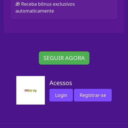
🎁 Receba bônus exclusivos
automaticamente
SEGUIR AGORA
Acessos
Login
Registrar-se