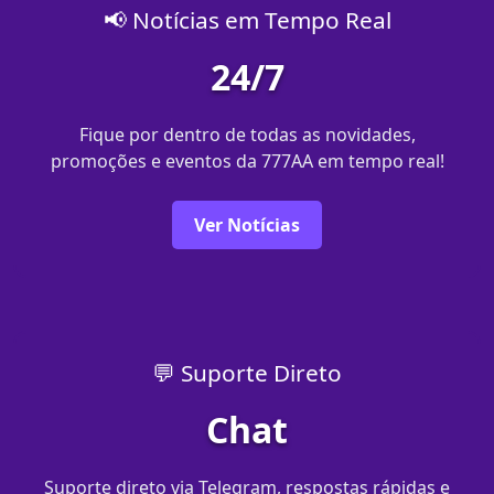
📢 Notícias em Tempo Real
24/7
Fique por dentro de todas as novidades,
promoções e eventos da 777AA em tempo real!
Ver Notícias
💬 Suporte Direto
Chat
Suporte direto via Telegram, respostas rápidas e