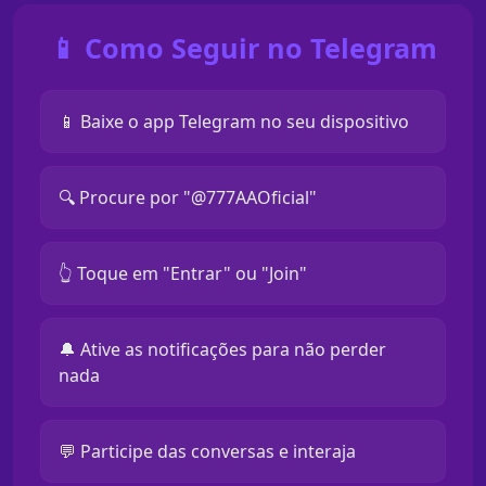
📱 Como Seguir no Telegram
📱 Baixe o app Telegram no seu dispositivo
🔍 Procure por "@777AAOficial"
👆 Toque em "Entrar" ou "Join"
🔔 Ative as notificações para não perder
nada
💬 Participe das conversas e interaja