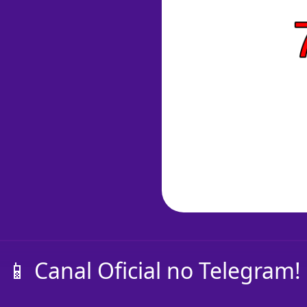
📱 Canal Oficial no Telegram!