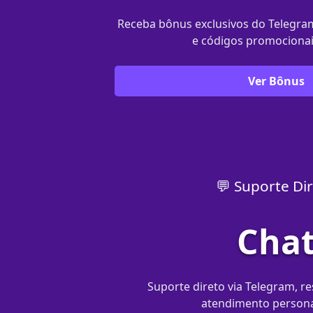
Receba bônus exclusivos do Telegra
e códigos promocionai
Ver Bônus
💬 Suporte Di
Cha
Suporte direto via Telegram, r
atendimento persona