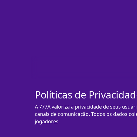
Políticas de Privacida
A 777A valoriza a privacidade de seus usuá
canais de comunicação. Todos os dados cole
jogadores.