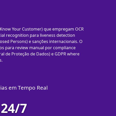
ronic Know Your Customer) que empregam OCR
al recognition para liveness detection
posed Persons) e sanções internacionais. O
dos para review manual por compliance
ral de Proteção de Dados) e GDPR where
s.
cias em Tempo Real
24/7