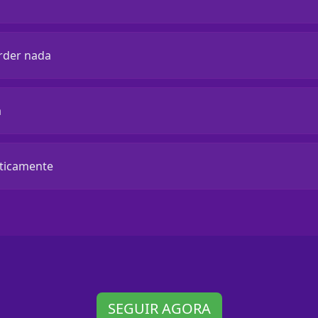
erder nada
a
aticamente
SEGUIR AGORA