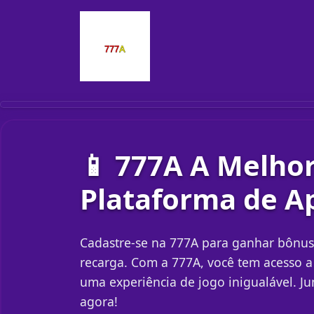
📱 777A A Melho
Plataforma de A
Cadastre-se na 777A para ganhar bônus
recarga. Com a 777A, você tem acesso a
uma experiência de jogo inigualável. J
agora!