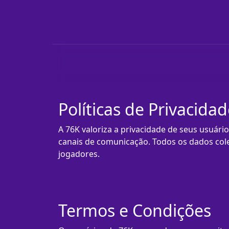
Políticas de Privacida
A 76K valoriza a privacidade de seus usuár
canais de comunicação. Todos os dados cole
jogadores.
Termos e Condições