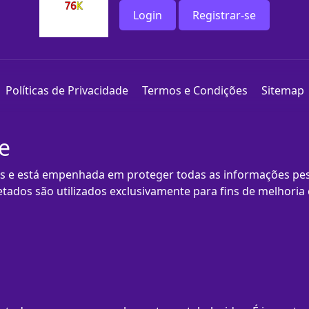
Login
Registrar-se
Políticas de Privacidade
Termos e Condições
Sitemap
de
ios e está empenhada em proteger todas as informações pe
tados são utilizados exclusivamente para fins de melhoria