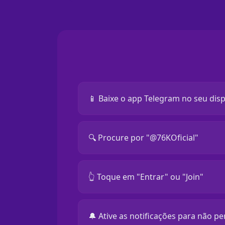
📱 Baixe o app Telegram no seu disp
🔍 Procure por "@76KOficial"
👆 Toque em "Entrar" ou "Join"
🔔 Ative as notificações para não p