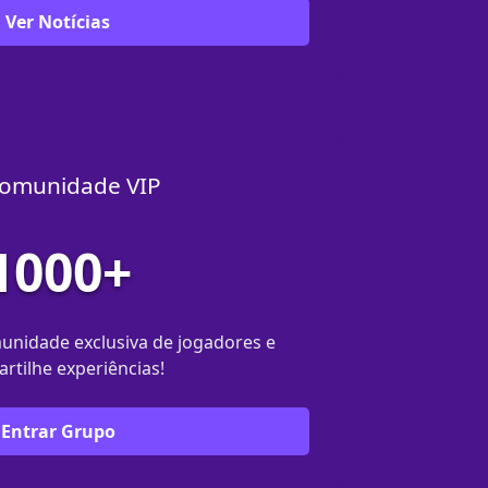
Ver Notícias
Comunidade VIP
1000+
unidade exclusiva de jogadores e
rtilhe experiências!
Entrar Grupo