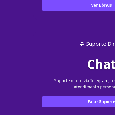
Ver Bônus
💬 Suporte Di
Cha
Suporte direto via Telegram, r
atendimento persona
Falar Suport