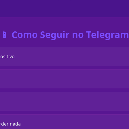
📱 Como Seguir no Telegram
ositivo
erder nada