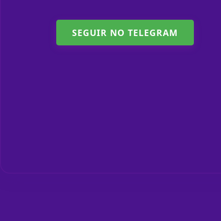
SEGUIR NO TELEGRAM