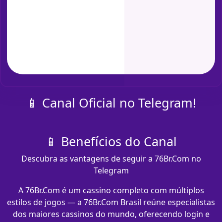
📱 Canal Oficial no Telegram!
📱 Benefícios do Canal
Descubra as vantagens de seguir a 76Br.Com no
Telegram
A 76Br.Com é um cassino completo com múltiplos
estilos de jogos — a 76Br.Com Brasil reúne especialistas
dos maiores cassinos do mundo, oferecendo login e