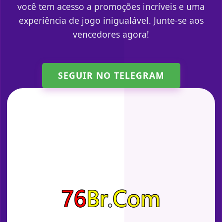
você tem acesso a promoções incríveis e uma
experiência de jogo inigualável. Junte-se aos
vencedores agora!
SEGUIR NO TELEGRAM