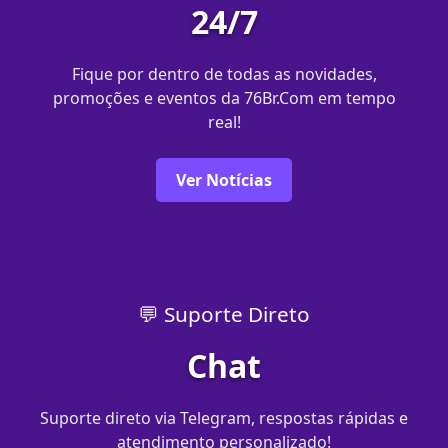
24/7
Fique por dentro de todas as novidades,
promoções e eventos da 76Br.Com em tempo
real!
Ver Notícias
💬 Suporte Direto
Chat
Suporte direto via Telegram, respostas rápidas e
atendimento personalizado!