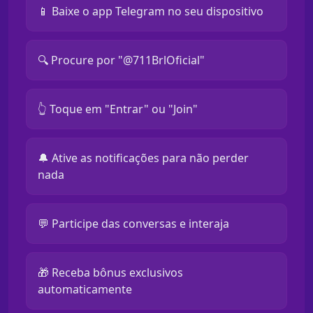
📱 Baixe o app Telegram no seu dispositivo
🔍 Procure por "@711BrlOficial"
👆 Toque em "Entrar" ou "Join"
🔔 Ative as notificações para não perder
nada
💬 Participe das conversas e interaja
🎁 Receba bônus exclusivos
automaticamente