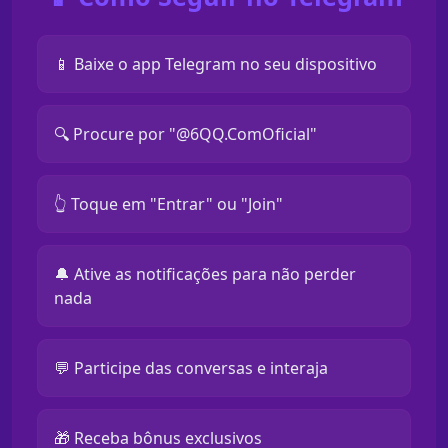
📱 Baixe o app Telegram no seu dispositivo
🔍 Procure por "@6QQ.ComOficial"
👆 Toque em "Entrar" ou "Join"
🔔 Ative as notificações para não perder
nada
💬 Participe das conversas e interaja
🎁 Receba bônus exclusivos