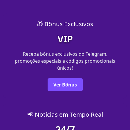
🎁 Bônus Exclusivos
VIP
Receba bônus exclusivos do Telegram,
promoções especiais e códigos promocionais
únicos!
Ver Bônus
📢 Notícias em Tempo Real
24/7