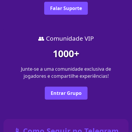
Falar Suporte
👥 Comunidade VIP
1000+
Junte-se a uma comunidade exclusiva de
jogadores e compartilhe experiências!
Entrar Grupo
📱 Como Seguir no Telegram