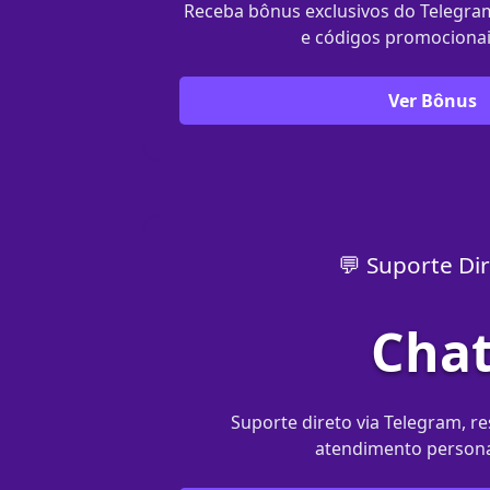
Receba bônus exclusivos do Telegra
e códigos promocionai
Ver Bônus
💬 Suporte Di
Cha
Suporte direto via Telegram, r
atendimento persona