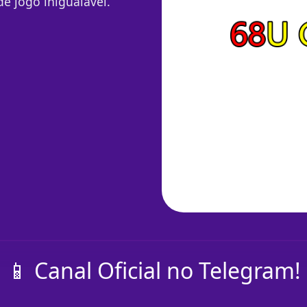
e jogo inigualável.
📱 Canal Oficial no Telegram!