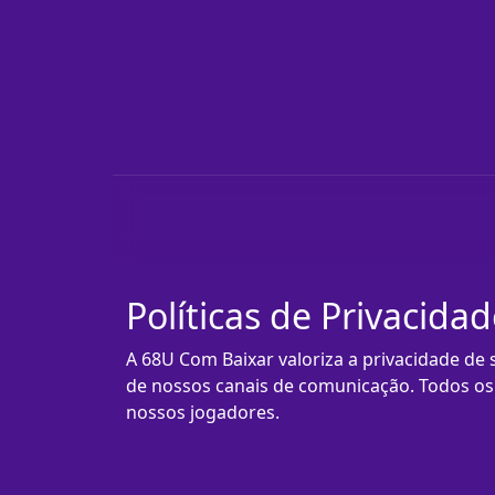
Políticas de Privacida
A 68U Com Baixar valoriza a privacidade de
de nossos canais de comunicação. Todos os 
nossos jogadores.