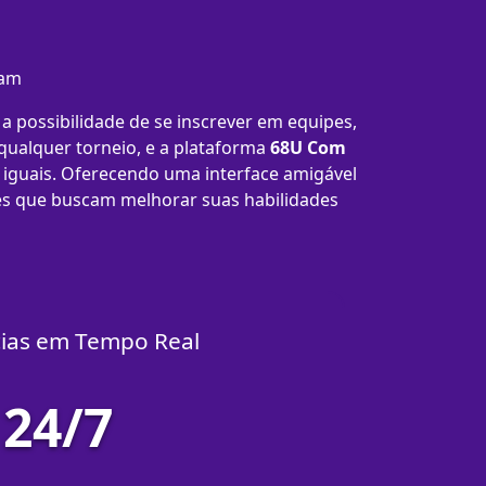
ram
 possibilidade de se inscrever em equipes,
 qualquer torneio, e a plataforma
68U Com
iguais. Oferecendo uma interface amigável
es que buscam melhorar suas habilidades
cias em Tempo Real
24/7