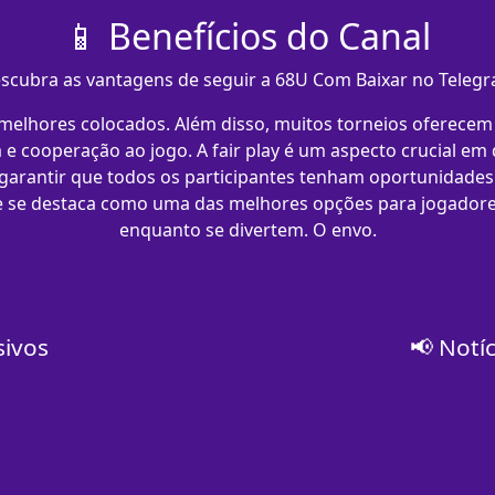
📱 Benefícios do Canal
scubra as vantagens de seguir a 68U Com Baixar no Teleg
melhores colocados. Além disso, muitos torneios oferecem a
e cooperação ao jogo. A fair play é um aspecto crucial em
arantir que todos os participantes tenham oportunidades 
site se destaca como uma das melhores opções para jogador
enquanto se divertem. O envo.
sivos
📢 Notí