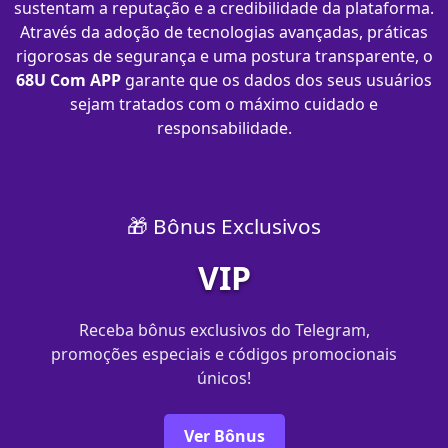
sustentam a reputação e a credibilidade da plataforma.
Através da adoção de tecnologias avançadas, práticas
rigorosas de segurança e uma postura transparente, o
68U Com APP
garante que os dados dos seus usuários
sejam tratados com o máximo cuidado e
responsabilidade.
🎁 Bônus Exclusivos
VIP
Receba bônus exclusivos do Telegram,
promoções especiais e códigos promocionais
únicos!
Ver Bônus