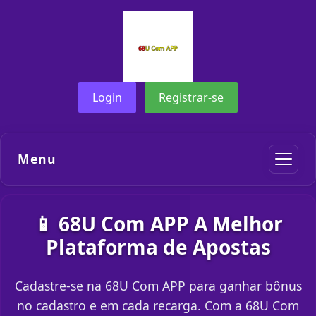
Login
Registrar-se
Menu
📱 68U Com APP A Melhor
Plataforma de Apostas
Cadastre-se na 68U Com APP para ganhar bônus
no cadastro e em cada recarga. Com a 68U Com