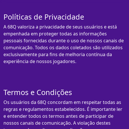
Políticas de Privacidade
A 68Q valoriza a privacidade de seus usuários e está
empenhada em proteger todas as informações
pessoais fornecidas durante o uso de nossos canais de
comunicação. Todos os dados coletados são utilizados
exclusivamente para fins de melhoria contínua da
experiência de nossos jogadores.
Termos e Condições
Os usuários da 68Q concordam em respeitar todas as
regras e regulamentos estabelecidos. É importante ler
e entender todos os termos antes de participar de
nossos canais de comunicação. A violação destes