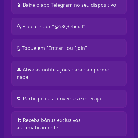
📱 Baixe o app Telegram no seu dispositivo
🔍 Procure por "@68QOficial"
👆 Toque em "Entrar" ou "Join"
🔔 Ative as notificações para não perder
nada
💬 Participe das conversas e interaja
🎁 Receba bônus exclusivos
automaticamente