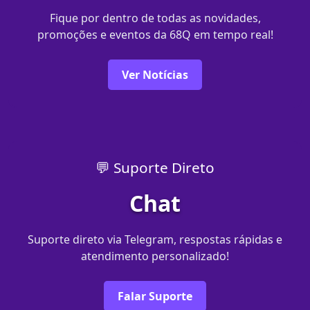
Fique por dentro de todas as novidades,
promoções e eventos da 68Q em tempo real!
Ver Notícias
💬 Suporte Direto
Chat
Suporte direto via Telegram, respostas rápidas e
atendimento personalizado!
Falar Suporte