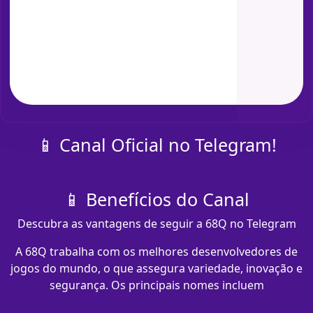
📱 Canal Oficial no Telegram!
📱 Benefícios do Canal
Descubra as vantagens de seguir a 68Q no Telegram
A 68Q trabalha com os melhores desenvolvedores de
jogos do mundo, o que assegura variedade, inovação e
segurança. Os principais nomes incluem