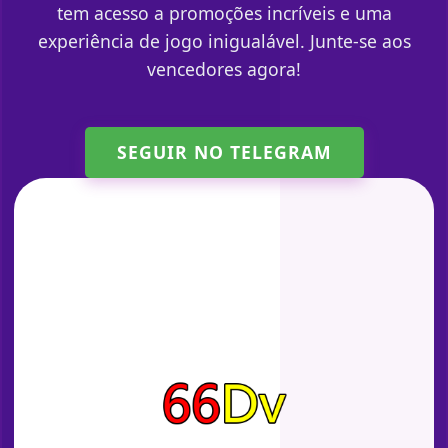
tem acesso a promoções incríveis e uma
experiência de jogo inigualável. Junte-se aos
vencedores agora!
SEGUIR NO TELEGRAM