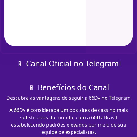
📱 Canal Oficial no Telegram!
📱 Benefícios do Canal
Descubra as vantagens de seguir a 66Dv no Telegram
A 66Dv é considerada um dos sites de cassino mais
sofisticados do mundo, com a 66Dv Brasil
estabelecendo padrões elevados por meio de sua
equipe de especialistas.