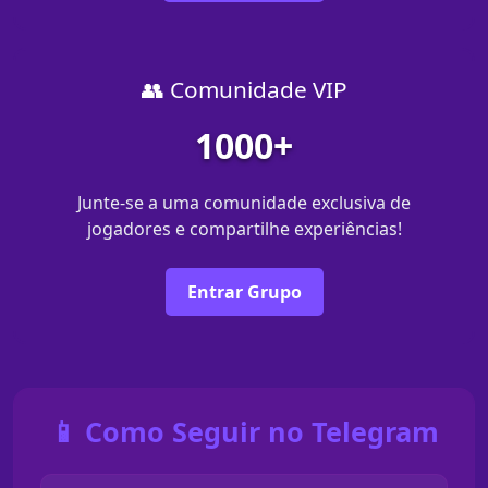
👥 Comunidade VIP
1000+
Junte-se a uma comunidade exclusiva de
jogadores e compartilhe experiências!
Entrar Grupo
📱 Como Seguir no Telegram