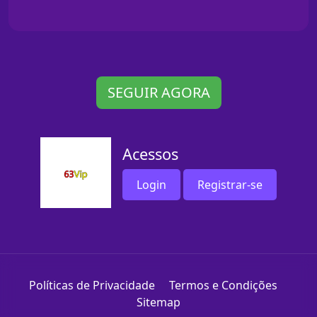
SEGUIR AGORA
Acessos
Login
Registrar-se
Políticas de Privacidade
Termos e Condições
Sitemap