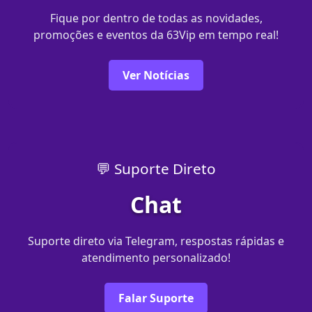
Fique por dentro de todas as novidades,
promoções e eventos da 63Vip em tempo real!
Ver Notícias
💬 Suporte Direto
Chat
Suporte direto via Telegram, respostas rápidas e
atendimento personalizado!
Falar Suporte