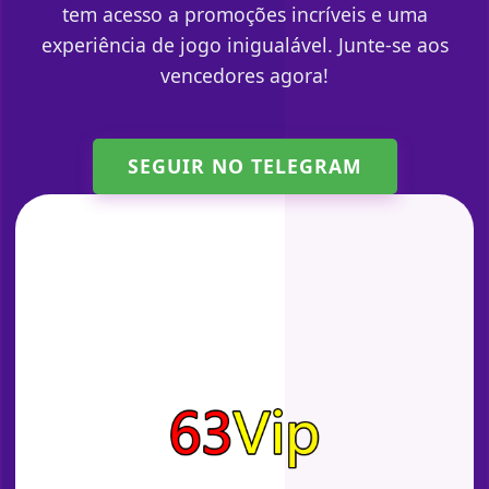
tem acesso a promoções incríveis e uma
experiência de jogo inigualável. Junte-se aos
vencedores agora!
SEGUIR NO TELEGRAM