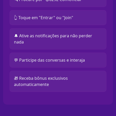
👆 Toque em "Entrar" ou "Join"
🔔 Ative as notificações para não perder
nada
💬 Participe das conversas e interaja
🎁 Receba bônus exclusivos
automaticamente