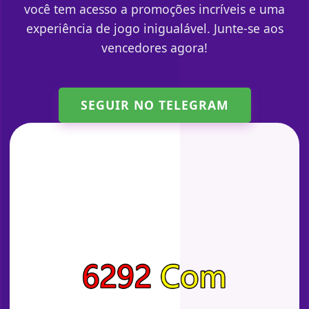
você tem acesso a promoções incríveis e uma
experiência de jogo inigualável. Junte-se aos
vencedores agora!
SEGUIR NO TELEGRAM