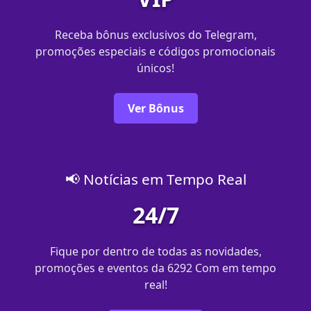
Receba bônus exclusivos do Telegram,
promoções especiais e códigos promocionais
únicos!
Ver Bônus
📢 Notícias em Tempo Real
24/7
Fique por dentro de todas as novidades,
promoções e eventos da 6292 Com em tempo
real!