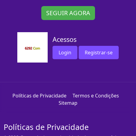
SEGUIR AGORA
Acessos
Login
Registrar-se
Políticas de Privacidade
Termos e Condições
Sitemap
Políticas de Privacidade