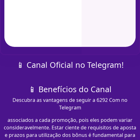
📱 Canal Oficial no Telegram!
📱 Benefícios do Canal
Descubra as vantagens de seguir a 6292 Com no
Telegram
associados a cada promoção, pois eles podem variar
consideravelmente. Estar ciente de requisitos de aposta
e prazos para utilização dos bônus é fundamental para