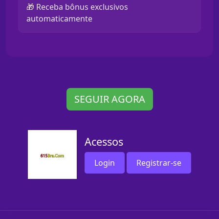
🎁 Receba bônus exclusivos
automaticamente
SEGUIR AGORA
Acessos
Login
Registrar-se