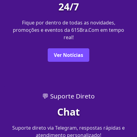
24/7
Fique por dentro de todas as novidades,
promoções e eventos da 615Bra.Com em tempo
real!
Ver Notícias
💬 Suporte Direto
Chat
Suporte direto via Telegram, respostas rápidas e
atendimento personalizado!