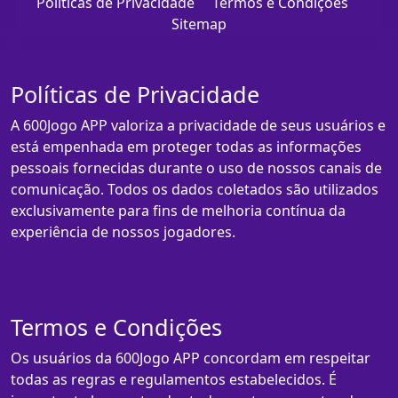
Políticas de Privacidade
Termos e Condições
Sitemap
Políticas de Privacidade
A 600Jogo APP valoriza a privacidade de seus usuários e
está empenhada em proteger todas as informações
pessoais fornecidas durante o uso de nossos canais de
comunicação. Todos os dados coletados são utilizados
exclusivamente para fins de melhoria contínua da
experiência de nossos jogadores.
Termos e Condições
Os usuários da 600Jogo APP concordam em respeitar
todas as regras e regulamentos estabelecidos. É