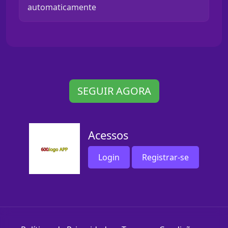
automaticamente
SEGUIR AGORA
Acessos
Login
Registrar-se