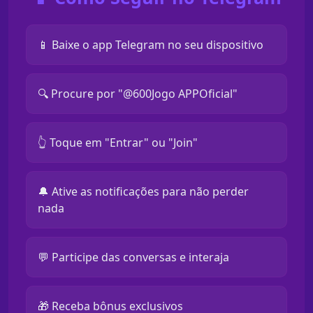
📱 Baixe o app Telegram no seu dispositivo
🔍 Procure por "@600Jogo APPOficial"
👆 Toque em "Entrar" ou "Join"
🔔 Ative as notificações para não perder
nada
💬 Participe das conversas e interaja
🎁 Receba bônus exclusivos