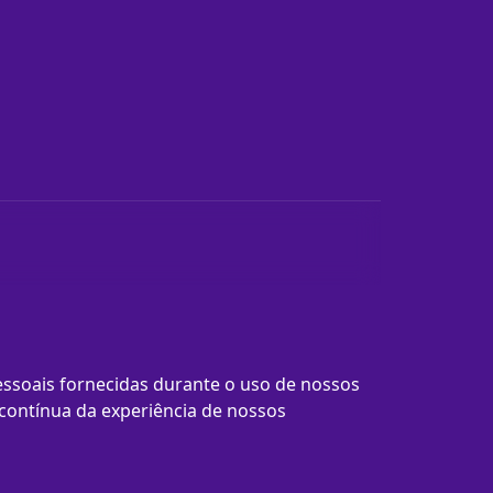
essoais fornecidas durante o uso de nossos
 contínua da experiência de nossos