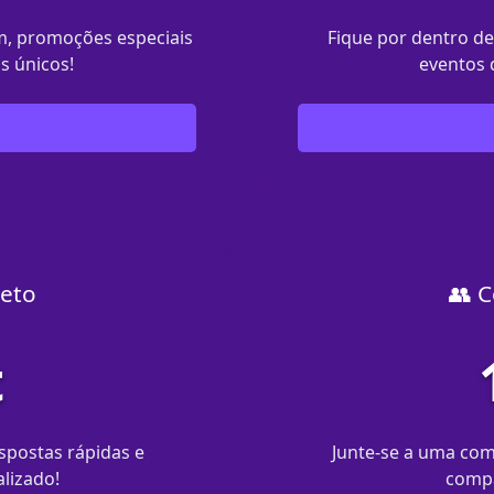
m, promoções especiais
Fique por dentro d
s únicos!
eventos 
reto
👥 
t
espostas rápidas e
Junte-se a uma com
lizado!
compa