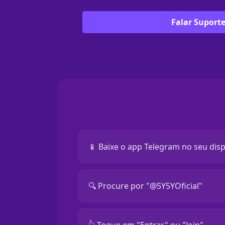
Falar Suport
📱 Baixe o app Telegram no seu disp
🔍 Procure por "@5Y5YOficial"