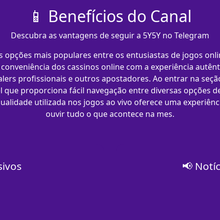
📱 Benefícios do Canal
Descubra as vantagens de seguir a 5Y5Y no Telegram
 opções mais populares entre os entusiastas de jogos onli
 conveniência dos cassinos online com a experiência autênt
ers profissionais e outros apostadores. Ao entrar na seçã
 que proporciona fácil navegação entre diversas opções de 
qualidade utilizada nos jogos ao vivo oferece uma experiên
ouvir tudo o que acontece na mes.
sivos
📢 Notí