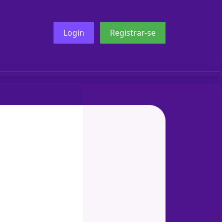
Login
Registrar-se