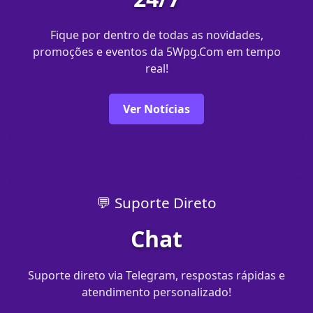
Fique por dentro de todas as novidades,
promoções e eventos da 5Wpg.Com em tempo
real!
Ver Notícias
💬 Suporte Direto
Chat
Suporte direto via Telegram, respostas rápidas e
atendimento personalizado!