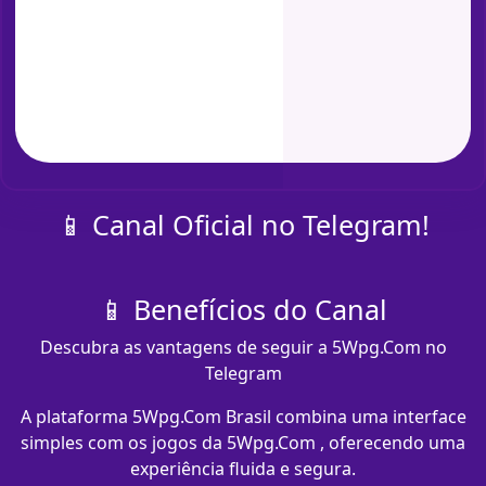
📱 Canal Oficial no Telegram!
📱 Benefícios do Canal
Descubra as vantagens de seguir a 5Wpg.Com no
Telegram
A plataforma 5Wpg.Com Brasil combina uma interface
simples com os jogos da 5Wpg.Com , oferecendo uma
experiência fluida e segura.