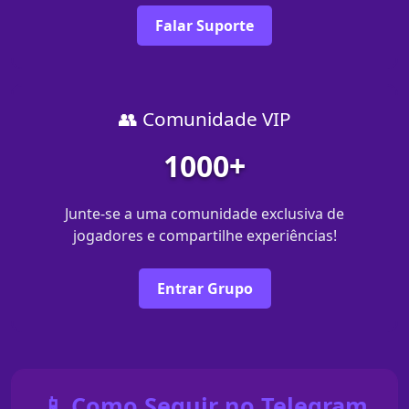
Falar Suporte
👥 Comunidade VIP
1000+
Junte-se a uma comunidade exclusiva de
jogadores e compartilhe experiências!
Entrar Grupo
📱 Como Seguir no Telegram