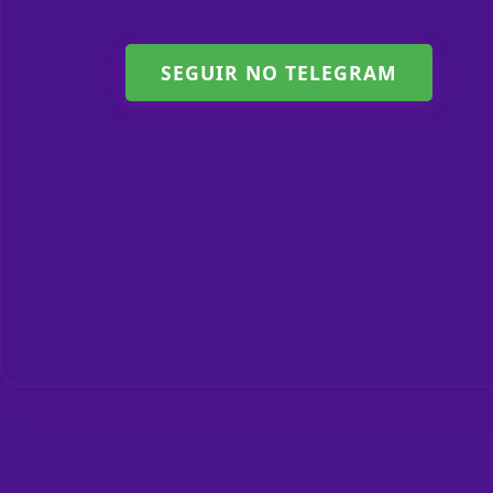
SEGUIR NO TELEGRAM