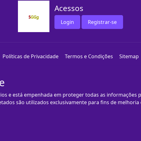
Acessos
Login
Registrar-se
Políticas de Privacidade
Termos e Condições
Sitemap
de
ários e está empenhada em proteger todas as informações p
tados são utilizados exclusivamente para fins de melhoria