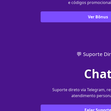
e códigos promocionai
Ver Bônus
💬 Suporte Di
Cha
Suporte direto via Telegram, r
atendimento persona
Falar Suport