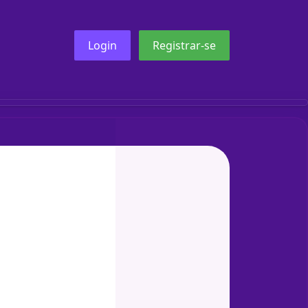
Login
Registrar-se