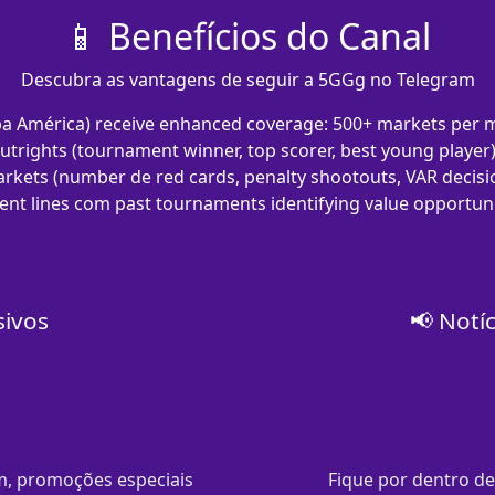
📱 Benefícios do Canal
Descubra as vantagens de seguir a 5GGg no Telegram
a América) receive enhanced coverage: 500+ markets per m
trights (tournament winner, top scorer, best young player),
arkets (number de red cards, penalty shootouts, VAR decisio
ent lines com past tournaments identifying value opportuni
sivos
📢 Notí
m, promoções especiais
Fique por dentro d