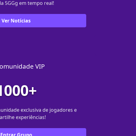
da 5GGg em tempo real!
Ver Notícias
Comunidade VIP
1000+
unidade exclusiva de jogadores e
rtilhe experiências!
Entrar Grupo