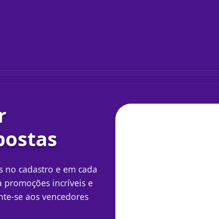
r
postas
s no cadastro e em cada
 promoções incríveis e
unte-se aos vencedores