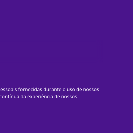
essoais fornecidas durante o uso de nossos
 contínua da experiência de nossos