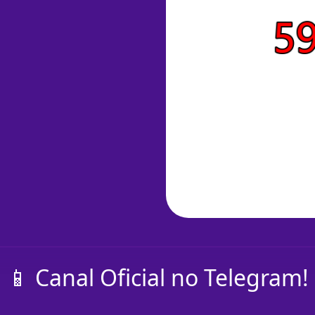
📱 Canal Oficial no Telegram!