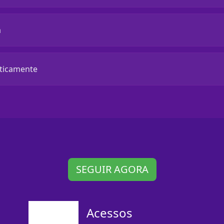
a
aticamente
SEGUIR AGORA
Acessos