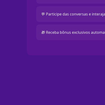
💬 Participe das conversas e interaj
🎁 Receba bônus exclusivos autom