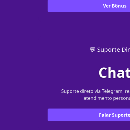
Ver Bônus
💬 Suporte Di
Cha
Suporte direto via Telegram, r
atendimento persona
Falar Suport