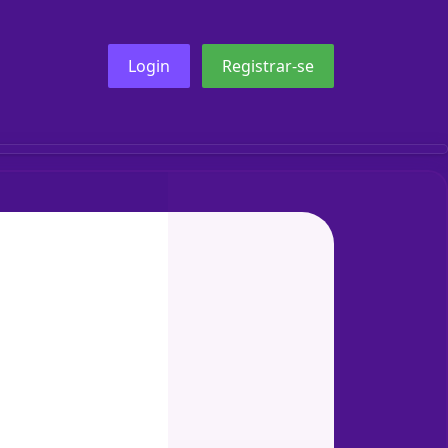
Login
Registrar-se