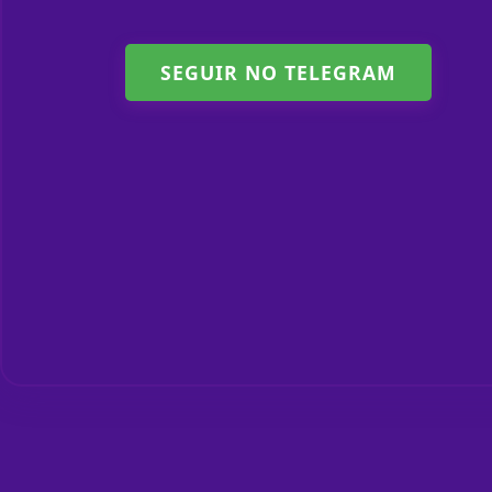
SEGUIR NO TELEGRAM