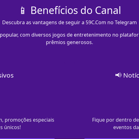
📱 Benefícios do Canal
Descubra as vantagens de seguir a 59C.Com no Telegram
pular, com diversos jogos de entretenimento no plataform
prêmios generosos.
sivos
📢 Notí
m, promoções especiais
Fique por dentro d
s únicos!
eventos da