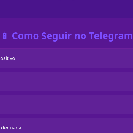
📱 Como Seguir no Telegram
ositivo
erder nada