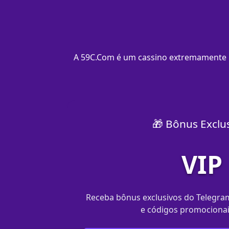
A 59C.Com é um cassino extremamente po
🎁 Bônus Exclu
VIP
Receba bônus exclusivos do Telegra
e códigos promocionai