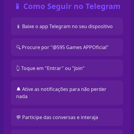
📱 Como Seguir no Telegram
📱 Baixe o app Telegram no seu dispositivo
🔍 Procure por "@595 Games APPOficial"
👆 Toque em "Entrar" ou "Join"
🔔 Ative as notificações para não perder
nada
💬 Participe das conversas e interaja