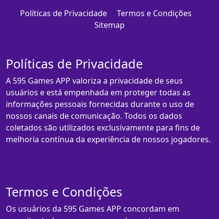
Políticas de Privacidade
Termos e Condições
Sitemap
Políticas de Privacidade
A 595 Games APP valoriza a privacidade de seus
usuários e está empenhada em proteger todas as
informações pessoais fornecidas durante o uso de
nossos canais de comunicação. Todos os dados
coletados são utilizados exclusivamente para fins de
melhoria contínua da experiência de nossos jogadores.
Termos e Condições
Os usuários da 595 Games APP concordam em