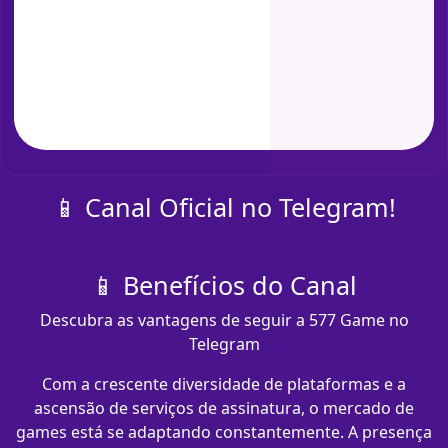
📱 Canal Oficial no Telegram!
📱 Benefícios do Canal
Descubra as vantagens de seguir a 577 Game no
Telegram
Com a crescente diversidade de plataformas e a
ascensão de serviços de assinatura, o mercado de
games está se adaptando constantemente. A presença