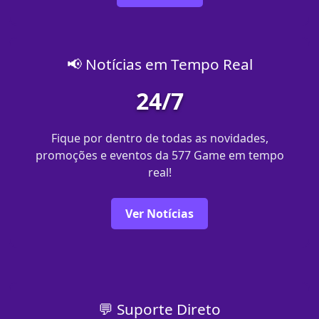
📢 Notícias em Tempo Real
24/7
Fique por dentro de todas as novidades,
promoções e eventos da 577 Game em tempo
real!
Ver Notícias
💬 Suporte Direto