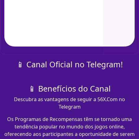
📱 Canal Oficial no Telegram!
📱 Benefícios do Canal
Descubra as vantagens de seguir a 56X.Com no
Telegram
Os Programas de Recompensas têm se tornado uma
tendência popular no mundo dos jogos online,
oferecendo aos participantes a oportunidade de serem