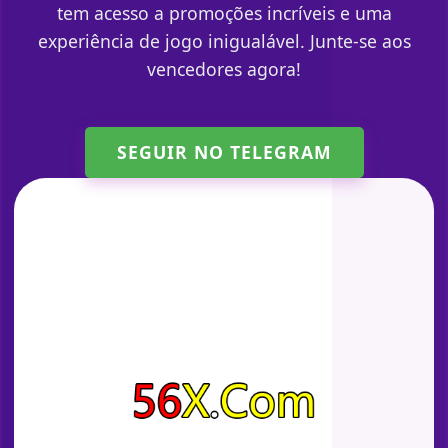
tem acesso a promoções incríveis e uma
experiência de jogo inigualável. Junte-se aos
vencedores agora!
SEGUIR NO TELEGRAM