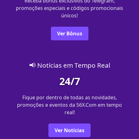
Receba bônus exclusivos do Telegram,
promoções especiais e códigos promocionais
únicos!
Ver Bônus
📢 Notícias em Tempo Real
24/7
Fique por dentro de todas as novidades,
promoções e eventos da 56X.Com em tempo
real!
Ver Notícias