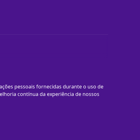
ações pessoais fornecidas durante o uso de
elhoria contínua da experiência de nossos