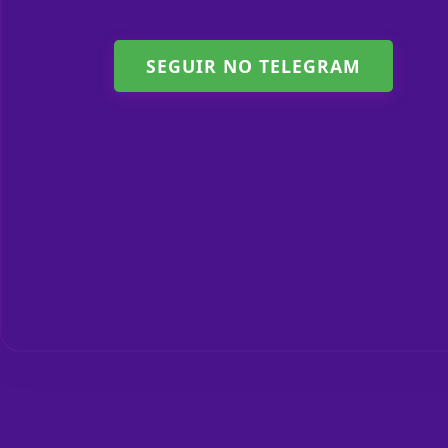
SEGUIR NO TELEGRAM