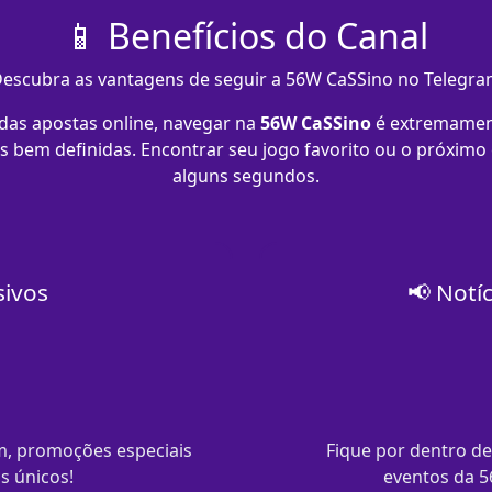
📱 Benefícios do Canal
escubra as vantagens de seguir a 56W CaSSino no Telegr
as apostas online, navegar na
56W CaSSino
é extremamente
s bem definidas. Encontrar seu jogo favorito ou o próximo 
alguns segundos.
sivos
📢 Notí
m, promoções especiais
Fique por dentro d
s únicos!
eventos da 5