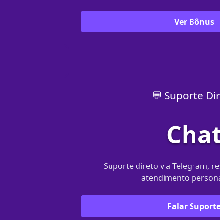
Ver Bônus
💬 Suporte Di
Cha
Suporte direto via Telegram, r
atendimento persona
Falar Suport