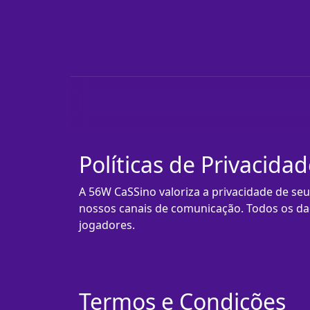
Políticas de Privacida
A 56W CaSSino valoriza a privacidade de se
nossos canais de comunicação. Todos os dad
jogadores.
Termos e Condições