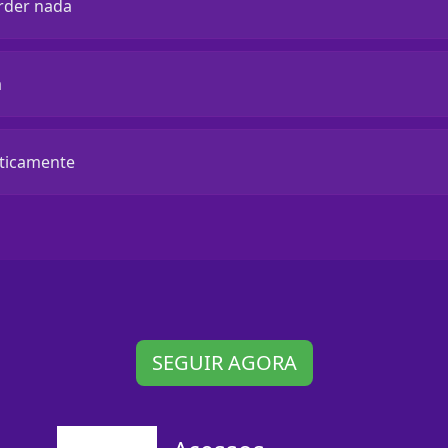
erder nada
a
aticamente
SEGUIR AGORA