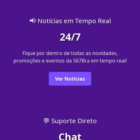
📢 Notícias em Tempo Real
24/7
Fique por dentro de todas as novidades,
promoções e eventos da 567Bra em tempo real!
Ver Notícias
💬 Suporte Direto
Chat