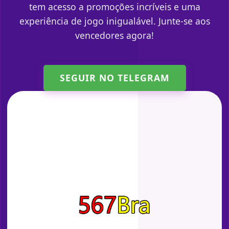
tem acesso a promoções incríveis e uma
experiência de jogo inigualável. Junte-se aos
vencedores agora!
SEGUIR NO TELEGRAM