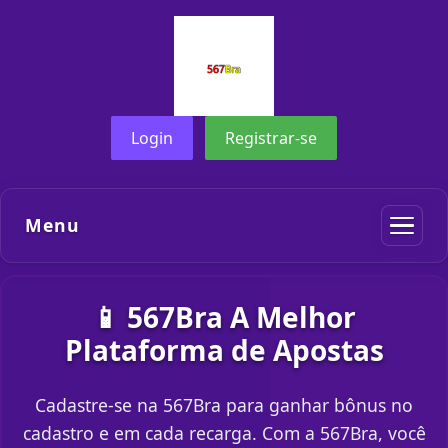
Login
Registrar-se
Menu
📱 567Bra A Melhor
Plataforma de Apostas
Cadastre-se na 567Bra para ganhar bônus no
cadastro e em cada recarga. Com a 567Bra, você