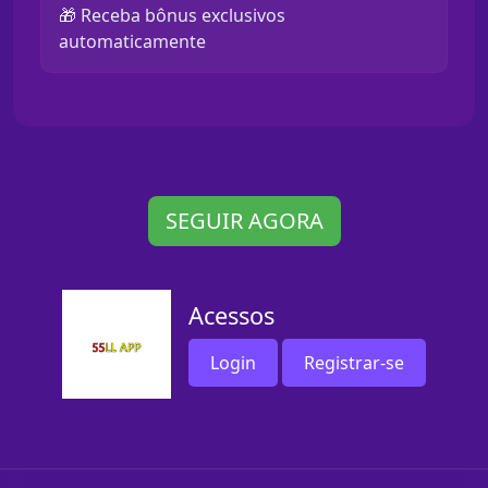
🎁 Receba bônus exclusivos
automaticamente
SEGUIR AGORA
Acessos
Login
Registrar-se