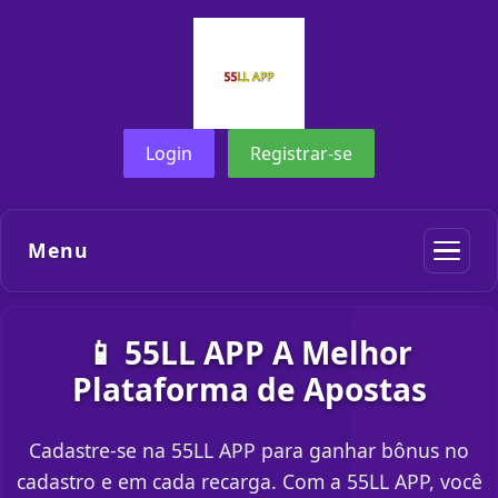
Login
Registrar-se
Menu
📱 55LL APP A Melhor
Plataforma de Apostas
Cadastre-se na 55LL APP para ganhar bônus no
cadastro e em cada recarga. Com a 55LL APP, você