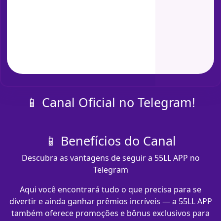
📱 Canal Oficial no Telegram!
📱 Benefícios do Canal
Descubra as vantagens de seguir a 55LL APP no
Telegram
Aqui você encontrará tudo o que precisa para se
divertir e ainda ganhar prêmios incríveis — a 55LL APP
também oferece promoções e bônus exclusivos para