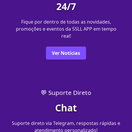
24/7
Fique por dentro de todas as novidades,
promoções e eventos da 55LL APP em tempo
real!
Ver Notícias
💬 Suporte Direto
Chat
Suporte direto via Telegram, respostas rápidas e
atendimento personalizado!