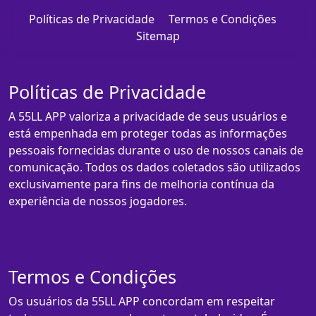
Políticas de Privacidade
Termos e Condições
Sitemap
Políticas de Privacidade
A 55LL APP valoriza a privacidade de seus usuários e
está empenhada em proteger todas as informações
pessoais fornecidas durante o uso de nossos canais de
comunicação. Todos os dados coletados são utilizados
exclusivamente para fins de melhoria contínua da
experiência de nossos jogadores.
Termos e Condições
Os usuários da 55LL APP concordam em respeitar