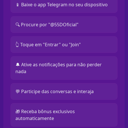
📱 Baixe o app Telegram no seu dispositivo
🔍 Procure por "@55DOficial"
👆 Toque em "Entrar" ou "Join"
🔔 Ative as notificações para não perder
nada
💬 Participe das conversas e interaja
🎁 Receba bônus exclusivos
automaticamente