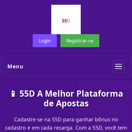
Login
Registrar-se
Menu
📱 55D A Melhor Plataforma
de Apostas
Cadastre-se na 55D para ganhar bônus no
cadastro e em cada recarga. Com a 55D, você tem