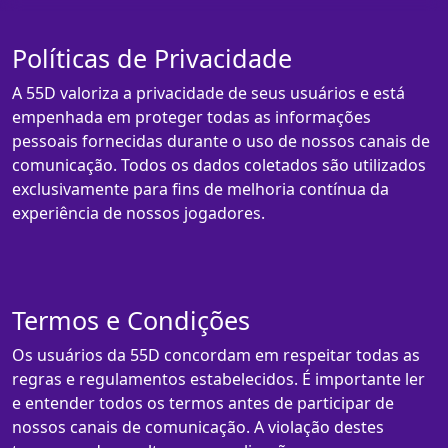
Políticas de Privacidade
A 55D valoriza a privacidade de seus usuários e está
empenhada em proteger todas as informações
pessoais fornecidas durante o uso de nossos canais de
comunicação. Todos os dados coletados são utilizados
exclusivamente para fins de melhoria contínua da
experiência de nossos jogadores.
Termos e Condições
Os usuários da 55D concordam em respeitar todas as
regras e regulamentos estabelecidos. É importante ler
e entender todos os termos antes de participar de
nossos canais de comunicação. A violação destes