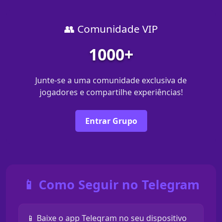
👥 Comunidade VIP
1000+
Junte-se a uma comunidade exclusiva de
jogadores e compartilhe experiências!
Entrar Grupo
📱 Como Seguir no Telegram
📱 Baixe o app Telegram no seu dispositivo