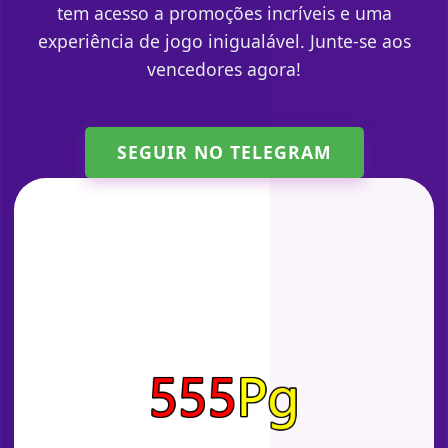
tem acesso a promoções incríveis e uma
experiência de jogo inigualável. Junte-se aos
vencedores agora!
SEGUIR NO TELEGRAM