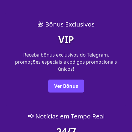
🎁 Bônus Exclusivos
VIP
Receba bônus exclusivos do Telegram,
promoções especiais e códigos promocionais
únicos!
Ver Bônus
📢 Notícias em Tempo Real
24/7