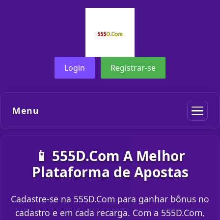
Login
Registrar-se
Menu
📱 555D.Com A Melhor
Plataforma de Apostas
Cadastre-se na 555D.Com para ganhar bônus no
cadastro e em cada recarga. Com a 555D.Com,