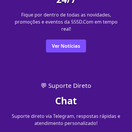
Fique por dentro de todas as novidades,
promoções e eventos da 555D.Com em tempo
real!
Ver Notícias
💬 Suporte Direto
Chat
Suporte direto via Telegram, respostas rápidas e
atendimento personalizado!