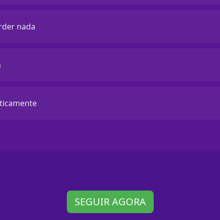
erder nada
a
aticamente
SEGUIR AGORA