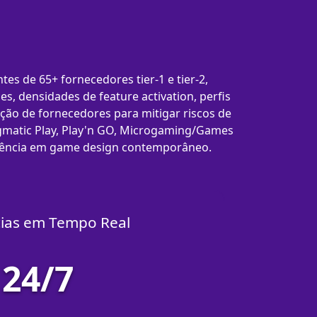
es de 65+ fornecedores tier-1 e tier-2,
, densidades de feature activation, perfis
ação de fornecedores para mitigar riscos de
matic Play, Play'n GO, Microgaming/Games
celência em game design contemporâneo.
cias em Tempo Real
24/7