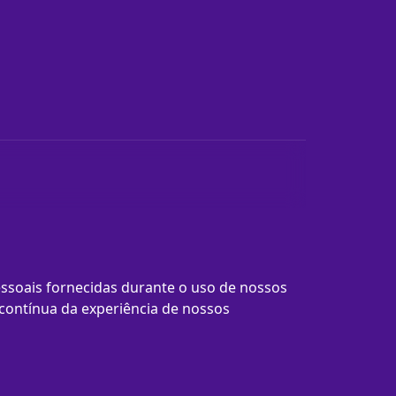
essoais fornecidas durante o uso de nossos
 contínua da experiência de nossos