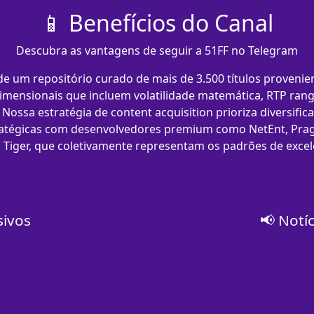
📱 Benefícios do Canal
Descubra as vantagens de seguir a 51FF no Telegram
 um repositório curado de mais de 3.500 títulos provenient
mensionais que incluem volatilidade matemática, RTP ranges
Nossa estratégia de content acquisition prioriza diversific
ratégicas com desenvolvedores premium como NetEnt, Prag
ed Tiger, que coletivamente representam os padrões de ex
sivos
📢 Notí