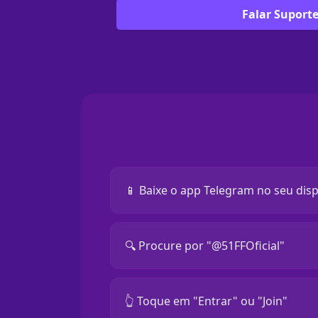
Falar Suport
📱 Baixe o app Telegram no seu disp
🔍 Procure por "@51FFOficial"
👆 Toque em "Entrar" ou "Join"