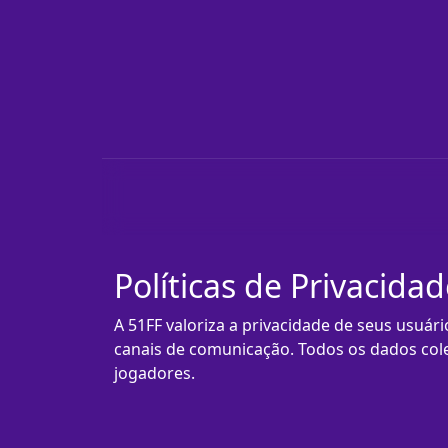
Políticas de Privacida
A 51FF valoriza a privacidade de seus usuá
canais de comunicação. Todos os dados cole
jogadores.