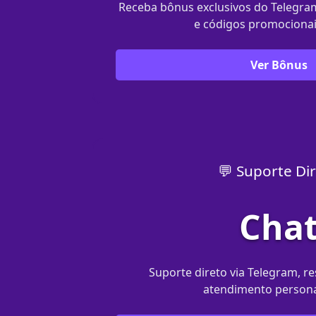
Receba bônus exclusivos do Telegra
e códigos promocionai
Ver Bônus
💬 Suporte Di
Cha
Suporte direto via Telegram, r
atendimento persona