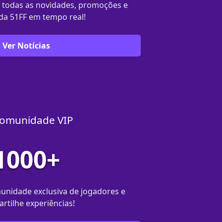
e todas as novidades, promoções e
da 51FF em tempo real!
Ver Notícias
Comunidade VIP
1000+
unidade exclusiva de jogadores e
rtilhe experiências!