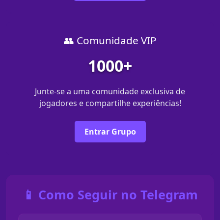
👥 Comunidade VIP
1000+
Junte-se a uma comunidade exclusiva de
jogadores e compartilhe experiências!
Entrar Grupo
📱 Como Seguir no Telegram