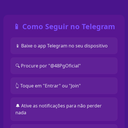
📱 Como Seguir no Telegram
📱 Baixe o app Telegram no seu dispositivo
🔍 Procure por "@48PgOficial"
👆 Toque em "Entrar" ou "Join"
🔔 Ative as notificações para não perder
nada