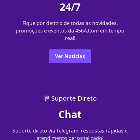
24/7
Fique por dentro de todas as novidades,
promoções e eventos da 456A.Com em tempo
real!
Ver Notícias
💬 Suporte Direto
Chat
Suporte direto via Telegram, respostas rápidas e
atendimento personalizado!