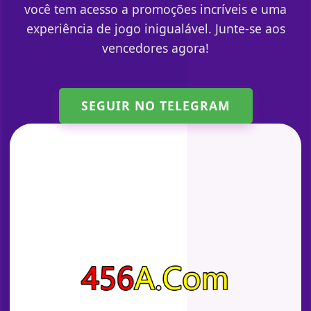
você tem acesso a promoções incríveis e uma
experiência de jogo inigualável. Junte-se aos
vencedores agora!
SEGUIR NO TELEGRAM