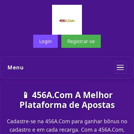
Login
Registrar-se
Menu
📱 456A.Com A Melhor
Plataforma de Apostas
Cadastre-se na 456A.Com para ganhar bônus no
cadastro e em cada recarga. Com a 456A.Com,