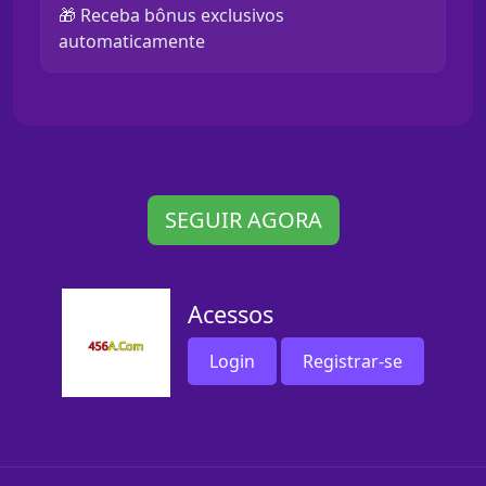
🎁 Receba bônus exclusivos
automaticamente
SEGUIR AGORA
Acessos
Login
Registrar-se