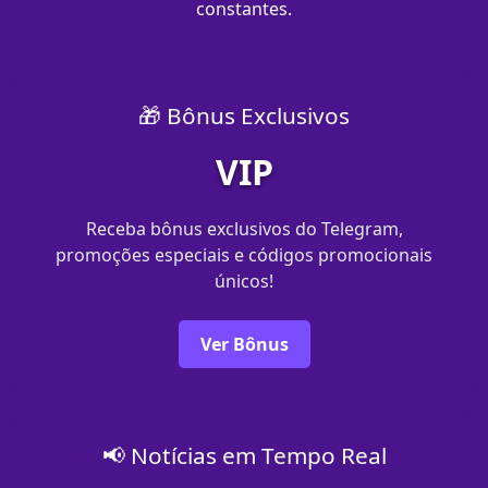
constantes.
🎁 Bônus Exclusivos
VIP
Receba bônus exclusivos do Telegram,
promoções especiais e códigos promocionais
únicos!
Ver Bônus
📢 Notícias em Tempo Real