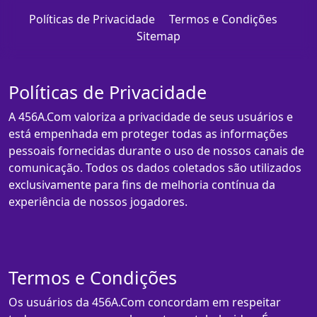
Políticas de Privacidade
Termos e Condições
Sitemap
Políticas de Privacidade
A 456A.Com valoriza a privacidade de seus usuários e
está empenhada em proteger todas as informações
pessoais fornecidas durante o uso de nossos canais de
comunicação. Todos os dados coletados são utilizados
exclusivamente para fins de melhoria contínua da
experiência de nossos jogadores.
Termos e Condições
Os usuários da 456A.Com concordam em respeitar