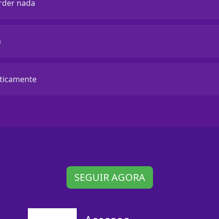
erder nada
a
aticamente
SEGUIR AGORA