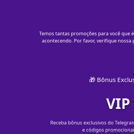
Temos tantas promoções para você que é 
acontecendo. Por favor, verifique noss
🎁 Bônus Exclu
VIP
Receba bônus exclusivos do Telegra
e códigos promocionai