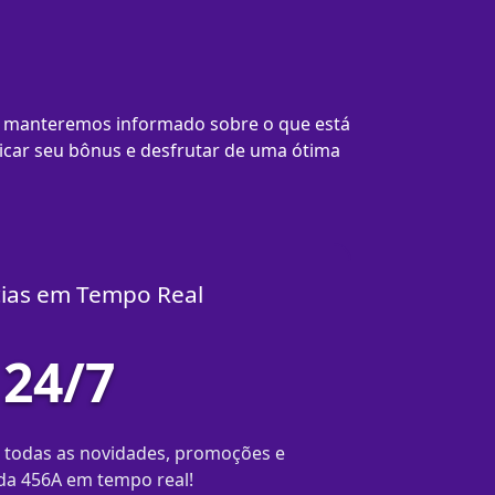
 o manteremos informado sobre o que está
icar seu bônus e desfrutar de uma ótima
cias em Tempo Real
24/7
e todas as novidades, promoções e
da 456A em tempo real!