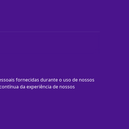
essoais fornecidas durante o uso de nossos
 contínua da experiência de nossos