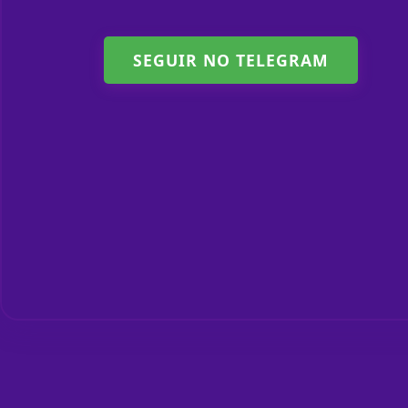
SEGUIR NO TELEGRAM