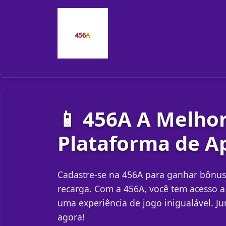
📱 456A A Melho
Plataforma de A
Cadastre-se na 456A para ganhar bônus
recarga. Com a 456A, você tem acesso a
uma experiência de jogo inigualável. J
agora!