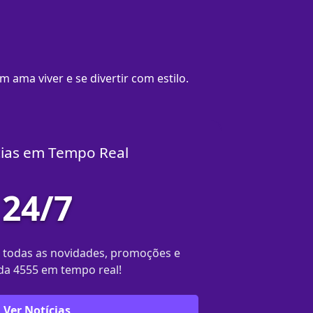
 ama viver e se divertir com estilo.
cias em Tempo Real
24/7
e todas as novidades, promoções e
da 4555 em tempo real!
Ver Notícias