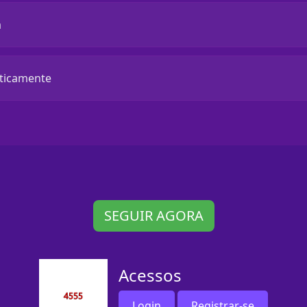
a
aticamente
SEGUIR AGORA
Acessos
Login
Registrar-se