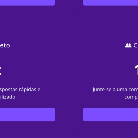
reto
👥 
t
espostas rápidas e
Junte-se a uma com
lizado!
compa
e