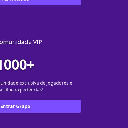
Comunidade VIP
1000+
unidade exclusiva de jogadores e
rtilhe experiências!
Entrar Grupo