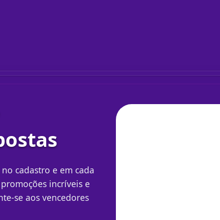
postas
 no cadastro e em cada
 promoções incríveis e
unte-se aos vencedores