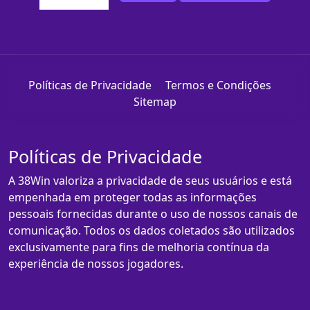
Políticas de Privacidade
Termos e Condições
Sitemap
Políticas de Privacidade
A 38Win valoriza a privacidade de seus usuários e está
empenhada em proteger todas as informações
pessoais fornecidas durante o uso de nossos canais de
comunicação. Todos os dados coletados são utilizados
exclusivamente para fins de melhoria contínua da
experiência de nossos jogadores.