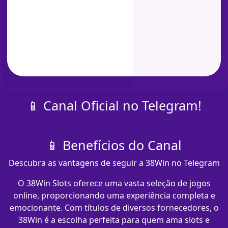
📱 Canal Oficial no Telegram!
📱 Benefícios do Canal
Descubra as vantagens de seguir a 38Win no Telegram
O 38Win Slots oferece uma vasta seleção de jogos
online, proporcionando uma experiência completa e
emocionante. Com títulos de diversos fornecedores, o
38Win é a escolha perfeita para quem ama slots e