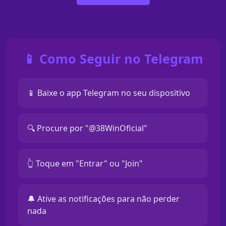
📱 Como Seguir no Telegram
📱 Baixe o app Telegram no seu dispositivo
🔍 Procure por "@38WinOficial"
👆 Toque em "Entrar" ou "Join"
🔔 Ative as notificações para não perder
nada