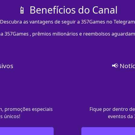
📱 Benefícios do Canal
Descubra as vantagens de seguir a 357Games no Telegram
na 357Games , prêmios milionários e reembolsos aguardam p
sivos
📢 Notí
m, promoções especiais
Fique por dentro d
s únicos!
eventos da