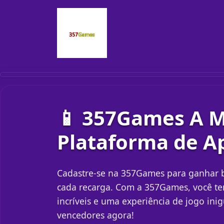
📱 357Games A 
Plataforma de A
Cadastre-se na 357Games para ganhar 
cada recarga. Com a 357Games, você t
incríveis e uma experiência de jogo inig
vencedores agora!