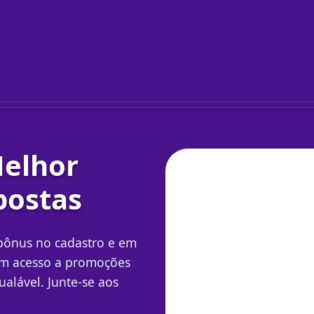
Melhor
postas
bônus no cadastro e em
em acesso a promoções
ualável. Junte-se aos