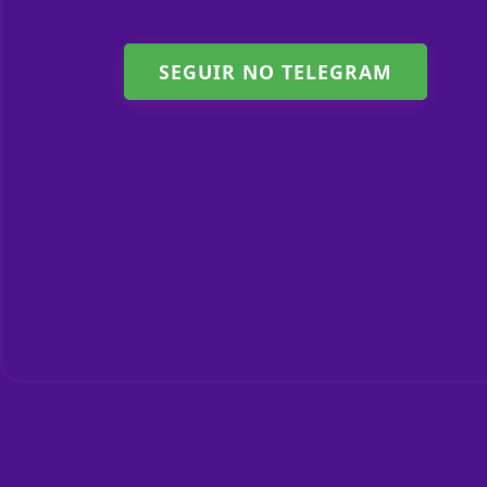
SEGUIR NO TELEGRAM