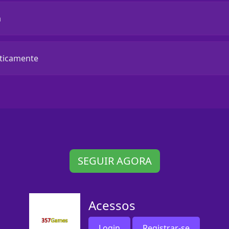
a
aticamente
SEGUIR AGORA
Acessos
Login
Registrar-se