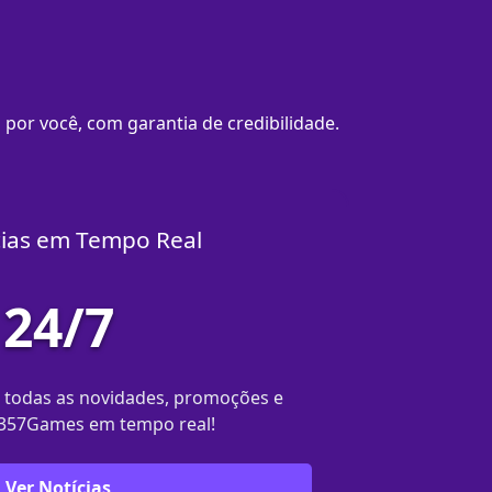
or você, com garantia de credibilidade.
cias em Tempo Real
24/7
e todas as novidades, promoções e
 357Games em tempo real!
Ver Notícias