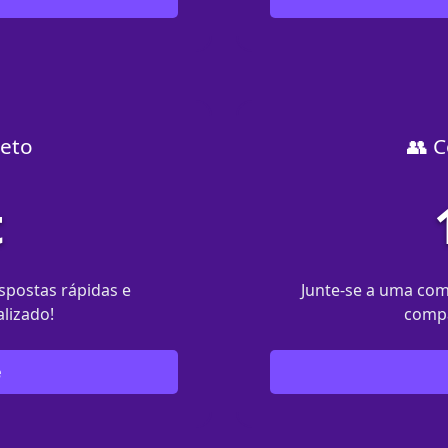
reto
👥 
t
espostas rápidas e
Junte-se a uma com
lizado!
compa
e