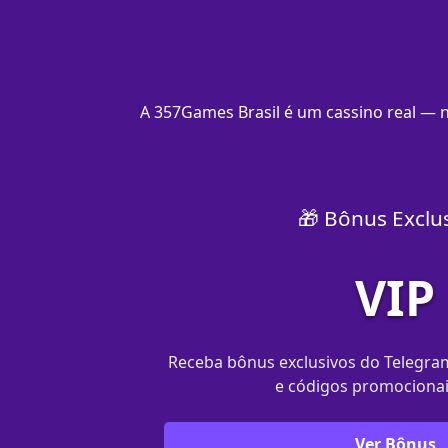
A 357Games Brasil é um cassino real — 
🎁 Bônus Exclu
VIP
Receba bônus exclusivos do Telegra
e códigos promocionai
Ver Bônus