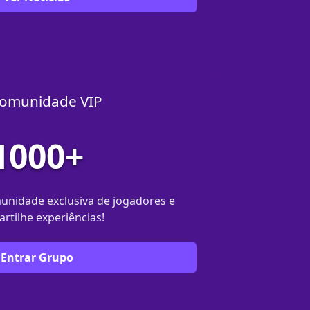
Comunidade VIP
1000+
unidade exclusiva de jogadores e
rtilhe experiências!
Entrar Grupo