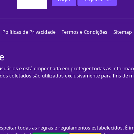
Políticas de Privacidade
Termos e Condições
Sitemap
de
 usuários e está empenhada em proteger todas as informaç
os coletados são utilizados exclusivamente para fins de m
eitar todas as regras e regulamentos estabelecidos. É im