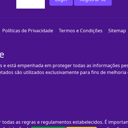
Políticas de Privacidade
Termos e Condições
Sitemap
de
ios e está empenhada em proteger todas as informações pe
tados são utilizados exclusivamente para fins de melhoria
todas as regras e regulamentos estabelecidos. É importan