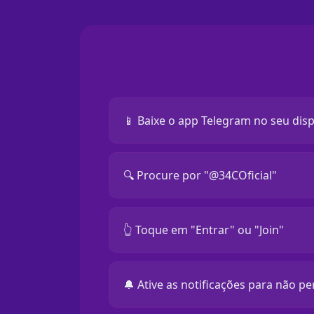
📱 Baixe o app Telegram no seu disp
🔍 Procure por "@34COficial"
👆 Toque em "Entrar" ou "Join"
🔔 Ative as notificações para não p