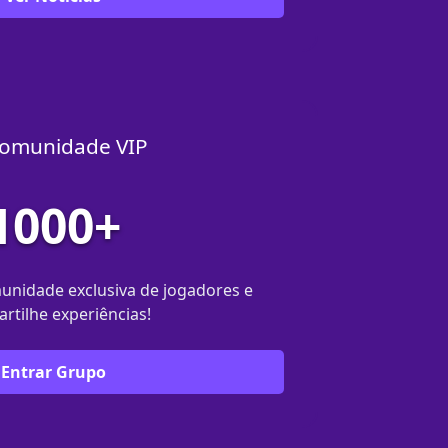
Comunidade VIP
1000+
unidade exclusiva de jogadores e
rtilhe experiências!
Entrar Grupo