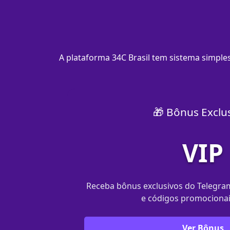
A plataforma 34C Brasil tem sistema simple
🎁 Bônus Exclu
VIP
Receba bônus exclusivos do Telegra
e códigos promocionai
Ver Bônus