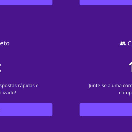
reto
👥 
t
espostas rápidas e
Junte-se a uma com
lizado!
compa
e