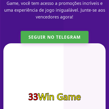
Game, você tem acesso a promoções incríveis e
uma experiência de jogo inigualável. Junte-se aos
vencedores agora!
SEGUIR NO TELEGRAM