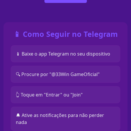
📱 Como Seguir no Telegram
📱 Baixe o app Telegram no seu dispositivo
🔍 Procure por "@33Win GameOficial"
👆 Toque em "Entrar" ou "Join"
🔔 Ative as notificações para não perder
nada