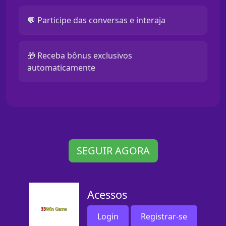
💬 Participe das conversas e interaja
🎁 Receba bônus exclusivos
automaticamente
SEGUIR AGORA
Acessos
Login
Registrar-se