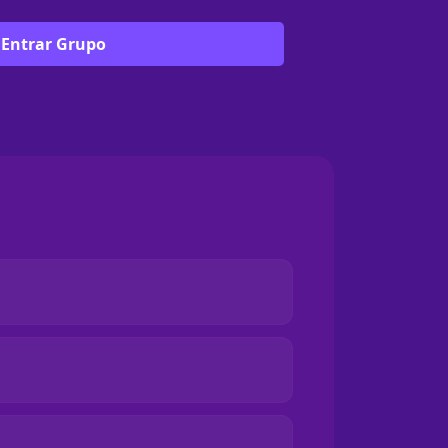
Entrar Grupo