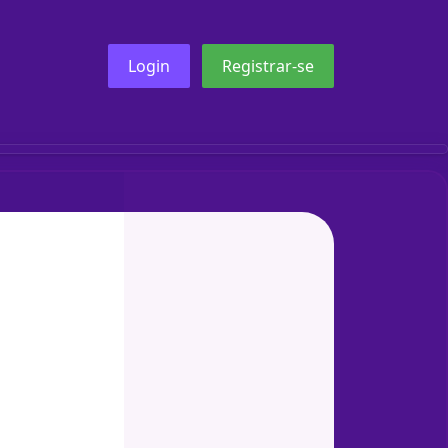
Login
Registrar-se