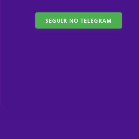
SEGUIR NO TELEGRAM